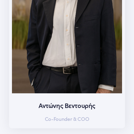
Αντώνης Βεντουρής
Co-Founder & COO